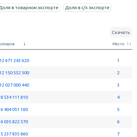
Доля в товарном экспорте
Доля в c/х экспорте
Скачать
олларов
Место
12 671 243 620
1
12 150 552 300
2
12 027 000 440
3
8 534 111 810
4
6 404 051 160
5
6 035 822 570
6
5 237 835 860
7