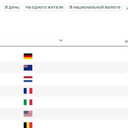
В день
На одного жителя
В национальной валюте
д