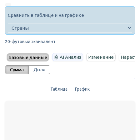
Сравнить в таблице и на графике
20-футовый эквивалент
🤖 AI Анализ
Изменение
Нараста
Базовые данные
Сумма
Доля
Таблица
График