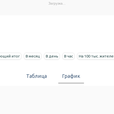
Загрузка...
ющий итог
В месяц
В день
В час
На 100 тыс. жителе
Таблица
График