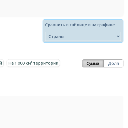
Сравнить в таблице и на графике
й
На 1 000 км² территории
Сумма
Доля