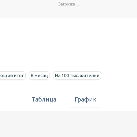
Загрузка...
ющий итог
В месяц
На 100 тыс. жителей
Таблица
График