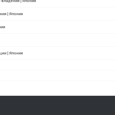
 владения | Япония
ния | Япония
ния
ции | Япония