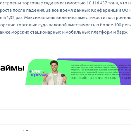
строены торговые суда вместимостью 10 116 457 тонн, что на 
 роста после падения. За все время данных Конференции ООН
ся в 1,32 раз. Максимальная величина вместимости построенн
 морские торговые суда валовой вместимостью более 100 рег
 также морских стационарных и мобильных платформ и барж.