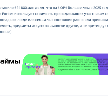
ило 624 800 млн долл., что на 6.06% больше, чем в 2025 году
ния Forbes использует стоимость принадлежащих участникам с
опадают люди или семьи, чье состояние равно или превыша
ость, предметы искусства и многое другое, и не претендуе
анные).