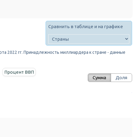
Сравнить в таблице и на графике
марта 2022 гг. Принадлежность миллиардера к стране - данные
Процент ВВП
Сумма
Доля