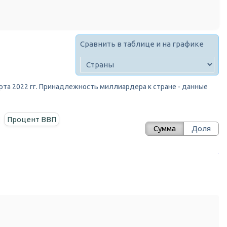
Сравнить в таблице и на графике
марта 2022 гг. Принадлежность миллиардера к стране - данные
Процент ВВП
Сумма
Доля