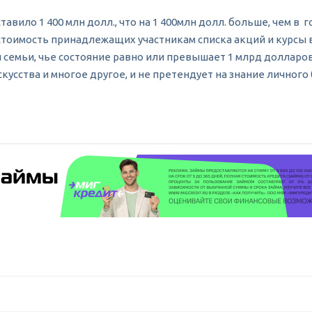
ило 1 400 млн долл., что на 1 400млн долл. больше, чем в го
т стоимость принадлежащих участникам списка акций и курсы
емьи, чье состояние равно или превышает 1 млрд долларов
усства и многое другое, и не претендует на знание личног