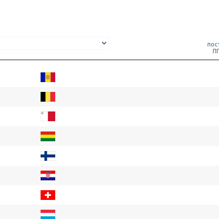
пост
ПП