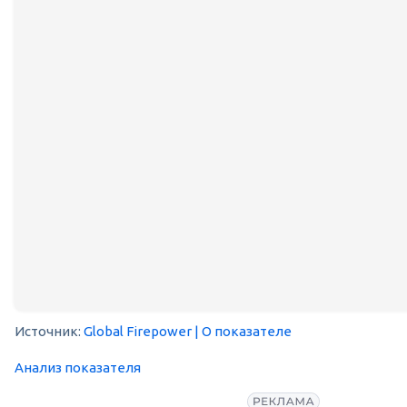
Источник:
Global Firepower
| О показателе
Анализ показателя