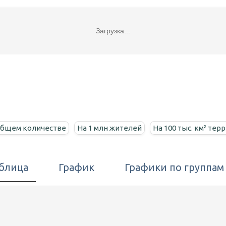
Загрузка...
общем количестве
На 1 млн жителей
На 100 тыс. км² тер
блица
График
Графики по группам