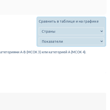
Сравнить в таблице и на графике
атегориями A-B (МСОК 3) или категорией A (МСОК 4).