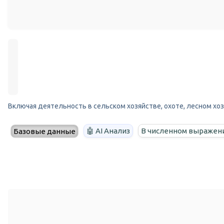
Включая деятельность в сельском хозяйстве, охоте, лесном хоз
🤖 AI Анализ
В численном выражен
Базовые данные