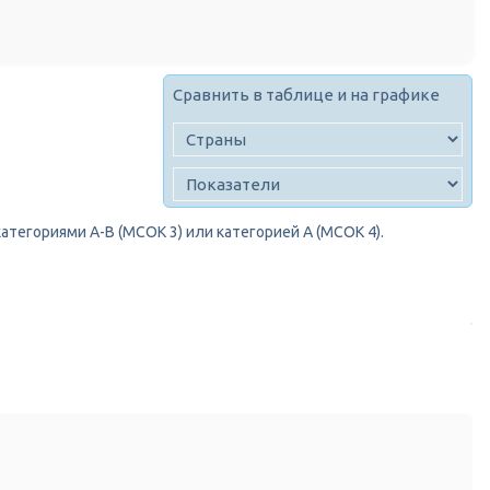
Сравнить в таблице и на графике
атегориями A-B (МСОК 3) или категорией A (МСОК 4).