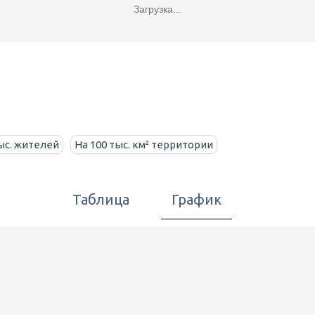
Загрузка...
ыс. жителей
На 100 тыс. км² территории
Таблица
График