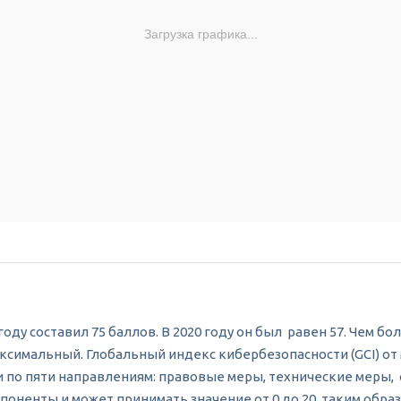
Загрузка графика...
оду составил 75 баллов. В 2020 году он был равен 57. Чем б
 максимальный. Глобальный индекс кибербезопасности (GCI) 
по пяти направлениям: правовые меры, технические меры,
ненты и может принимать значение от 0 до 20, таким образо