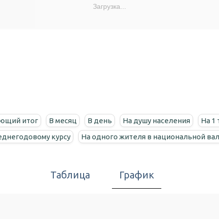
Загрузка...
ющий итог
В месяц
В день
На душу населения
На 1
еднегодовому курсу
На одного жителя в национальной ва
Таблица
График