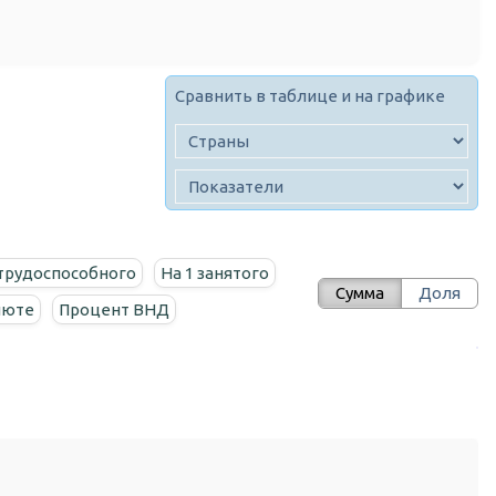
Сравнить в таблице и на графике
 трудоспособного
На 1 занятого
Сумма
Доля
люте
Процент ВНД