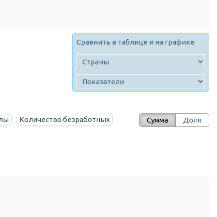
Сравнить в таблице и на графике
илы
Количество безработных
Сумма
Доля