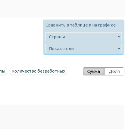
Сравнить в таблице и на графике
илы
Количество безработных
Сумма
Доля