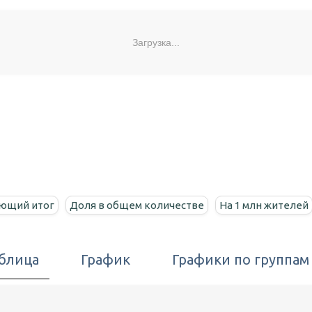
Загрузка...
ющий итог
Доля в общем количестве
На 1 млн жителей
блица
График
Графики по группам