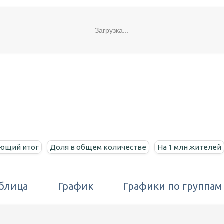
Загрузка...
ющий итог
Доля в общем количестве
На 1 млн жителей
блица
График
Графики по группам