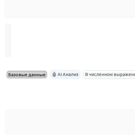
🤖 AI Анализ
В численном выражен
Базовые данные