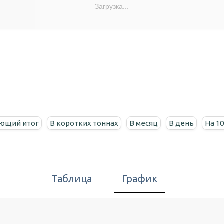
Загрузка...
ющий итог
В коротких тоннах
В месяц
В день
На 1
Таблица
График