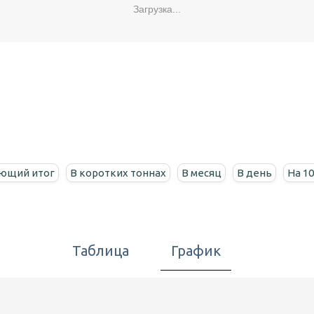
Загрузка...
ющий итог
В коротких тоннах
В месяц
В день
На 1
Таблица
График