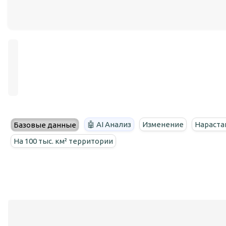
🤖 AI Анализ
Изменение
Нараста
Базовые данные
На 100 тыс. км² территории