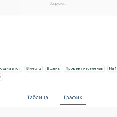
Загрузка...
ющий итог
В месяц
В день
Процент населения
На 1
и
Таблица
График