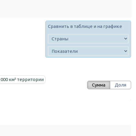
Сравнить в таблице и на графике
 000 км² территории
Сумма
Доля