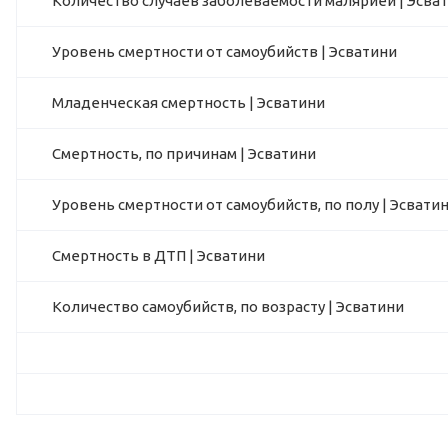
Количество случаев заболеваемости малярией | Эсва
Уровень смертности от самоубийств | Эсватини
Младенческая смертность | Эсватини
Смертность, по причинам | Эсватини
Уровень смертности от самоубийств, по полу | Эсвати
Смертность в ДТП | Эсватини
Количество самоубийств, по возрасту | Эсватини