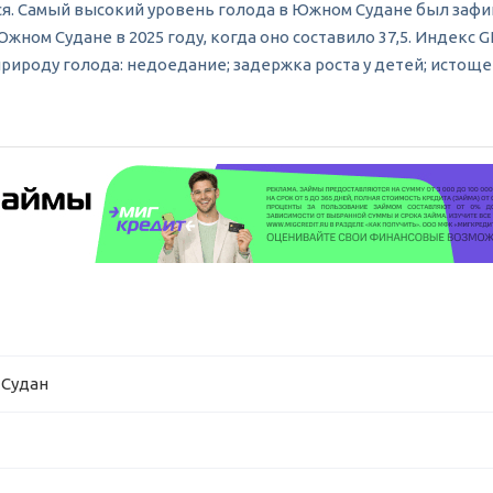
ся. Самый высокий уровень голода в Южном Судане был зафикс
ном Судане в 2025 году, когда оно составило 37,5. Индекс 
роду голода: недоедание; задержка роста у детей; истощен
 Судан