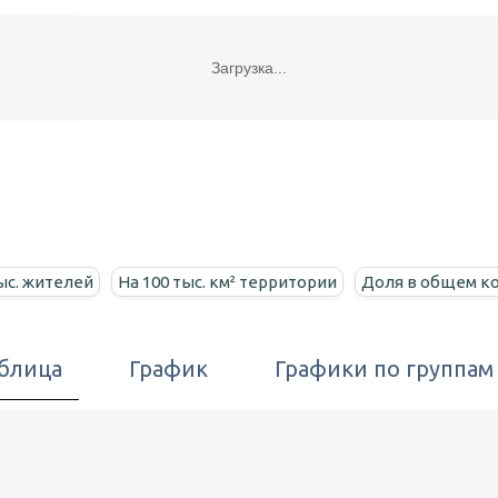
Загрузка...
ыс. жителей
На 100 тыс. км² территории
Доля в общем к
блица
График
Графики по группам