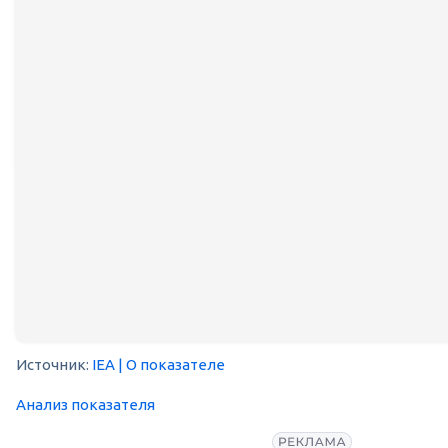
Источник:
IEA
| О показателе
Анализ показателя