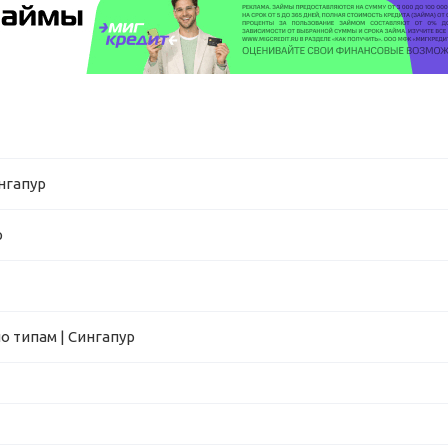
нгапур
р
о типам | Сингапур