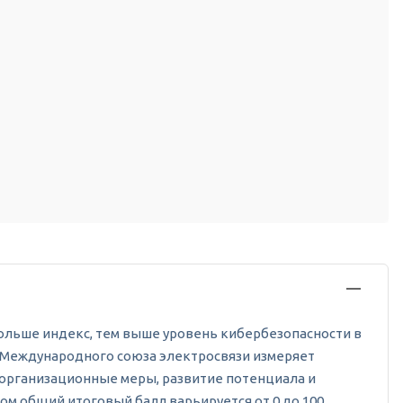
 больше индекс, тем выше уровень кибербезопасности в
от Международного союза электросвязи измеряет
 организационные меры, развитие потенциала и
м общий итоговый балл варьируется от 0 до 100.