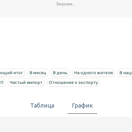
Загрузка...
ющий итог
В месяц
В день
На одного жителя
В нац
ВП
Чистый импорт
Отношение к экспорту
Таблица
График