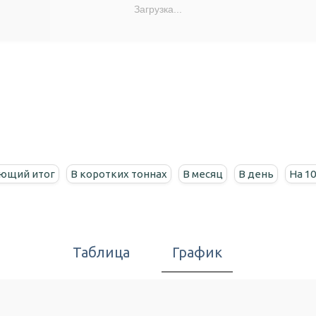
Загрузка...
ющий итог
В коротких тоннах
В месяц
В день
На 1
Таблица
График