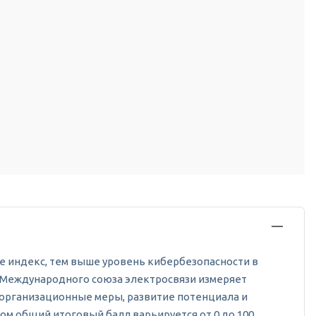
ьше индекс, тем выше уровень кибербезопасности в
от Международного союза электросвязи измеряет
 организационные меры, развитие потенциала и
м общий итоговый балл варьируется от 0 до 100.