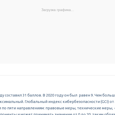
Загрузка графика...
у составил 31 баллов. В 2020 году он был равен 9. Чем бол
 максимальный. Глобальный индекс кибербезопасности (GCI) 
по пяти направлениям: правовые меры, технические меры,
ненты и может принимать значение от 0 до 20, таким образо