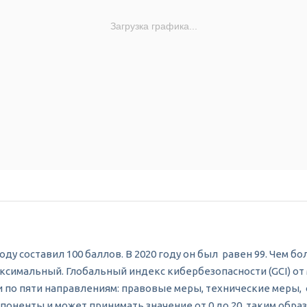
Загрузка графика...
ду составил 100 баллов. В 2020 году он был равен 99. Чем 
 максимальный. Глобальный индекс кибербезопасности (GCI) 
по пяти направлениям: правовые меры, технические меры,
ненты и может принимать значение от 0 до 20, таким образо