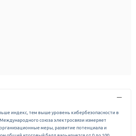
больше индекс, тем выше уровень кибербезопасности в
от Международного союза электросвязи измеряет
 организационные меры, развитие потенциала и
м общий итоговый балл варьируется от 0 до 100.