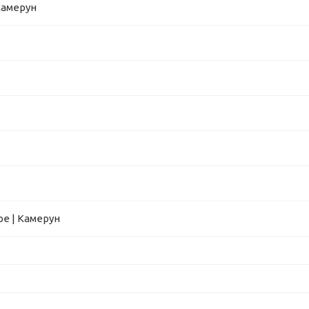
Камерун
е | Камерун