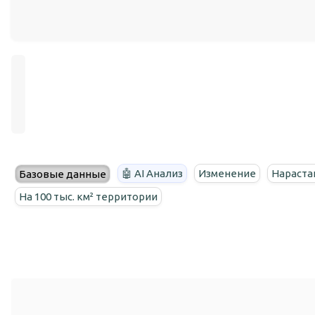
🤖 AI Анализ
Изменение
Нараста
Базовые данные
На 100 тыс. км² территории