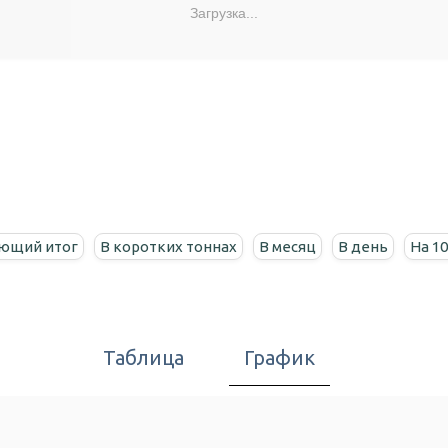
Загрузка...
ющий итог
В коротких тоннах
В месяц
В день
На 1
Таблица
График