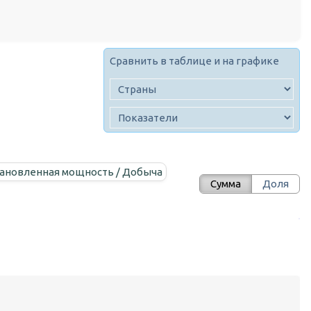
Сравнить в таблице и на графике
тановленная мощность / Добыча
Сумма
Доля