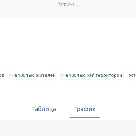
Загрузка...
од
На 100 тыс. жителей
На 100 тыс. км² территории
Ус
Таблица
График