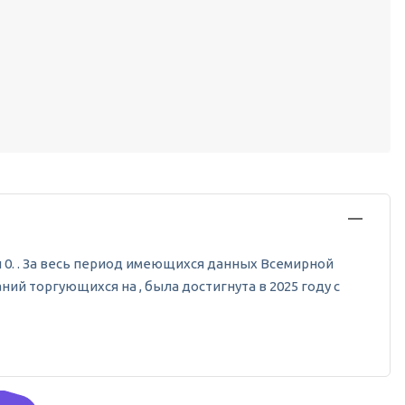
ен 0. . За весь период имеющихся данных Всемирной
ий торгующихся на , была достигнута в 2025 году с