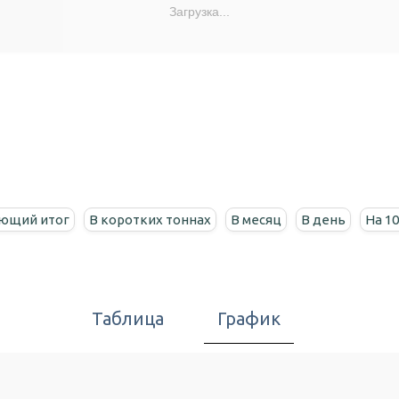
Загрузка...
ющий итог
В коротких тоннах
В месяц
В день
На 1
Таблица
График