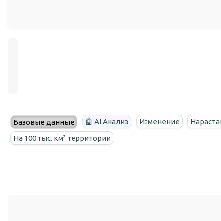
🤖 AI Анализ
Изменение
Нараста
Базовые данные
На 100 тыс. км² территории