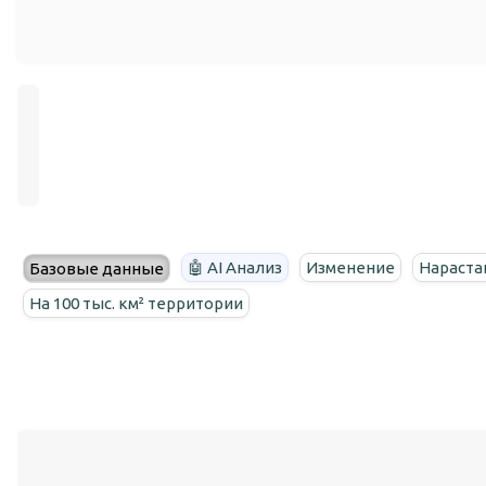
🤖 AI Анализ
Изменение
Нараста
Базовые данные
На 100 тыс. км² территории