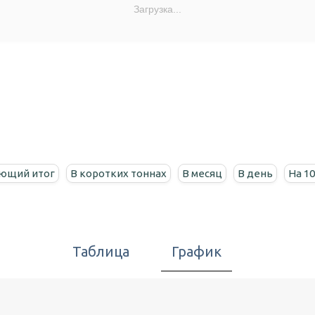
Загрузка...
ющий итог
В коротких тоннах
В месяц
В день
На 1
Таблица
График