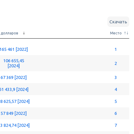
Скачать
 долларов
Место
165 461 [2022]
1
106 655,45
2
[2024]
67 369 [2022]
3
61 433,9 [2024]
4
8 625,57 [2024]
5
57 849 [2022]
6
3 824,74 [2024]
7