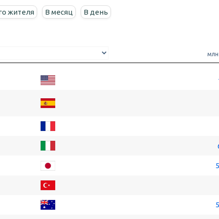
го жителя
В месяц
В день
млн
5
5