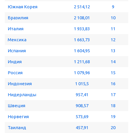
Южная Корея
2 514,12
9
Бразилия
2 108,01
10
Италия
1 933,83
11
Мексика
1 663,73
12
Испания
1 604,95
13
Индия
1 211,68
14
Россия
1 079,96
15
Индонезия
1 015,5
16
Нидерланды
957,41
17
Швеция
908,57
18
Норвегия
573,69
19
Таиланд
457,91
20