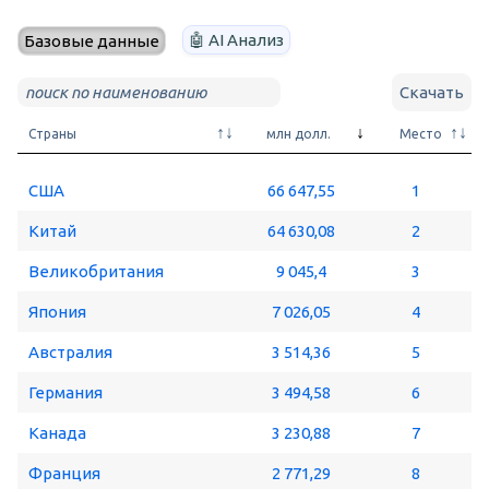
🤖 AI Анализ
Базовые данные
Скачать
Страны
млн долл.
Место
США
66 647,55
1
Китай
64 630,08
2
Великобритания
9 045,4
3
Япония
7 026,05
4
Австралия
3 514,36
5
Германия
3 494,58
6
Канада
3 230,88
7
Франция
2 771,29
8