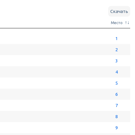
Скачать
Место
1
2
3
4
5
6
7
8
9