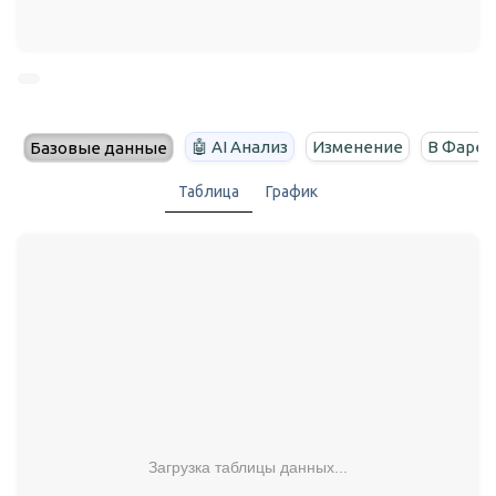
🤖 AI Анализ
Изменение
В Фарен
Базовые данные
Таблица
График
Загрузка таблицы данных...