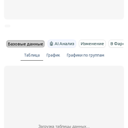
🤖 AI Анализ
Изменение
В Фарен
Базовые данные
Таблица
График
Графики по группам
Загрузка таблицы данных...