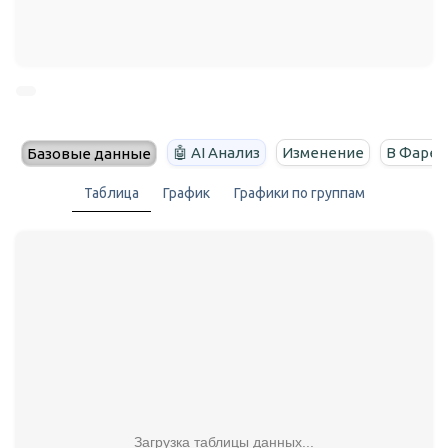
🤖 AI Анализ
Изменение
В Фарен
Базовые данные
Таблица
График
Графики по группам
Загрузка таблицы данных...