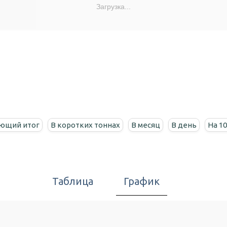
Загрузка...
ющий итог
В коротких тоннах
В месяц
В день
На 1
Таблица
График