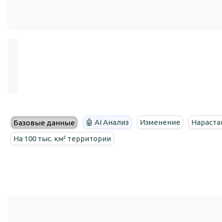
🤖 AI Анализ
Изменение
Нараста
Базовые данные
На 100 тыс. км² территории