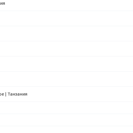
ния
е | Танзания