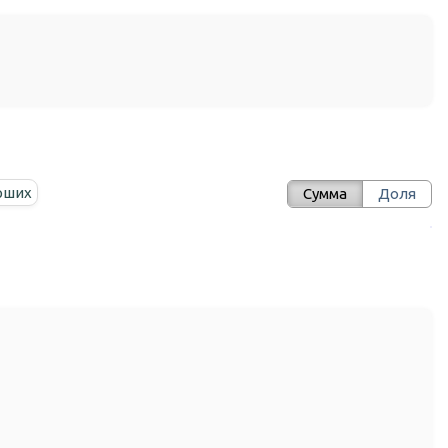
рших
Сумма
Доля