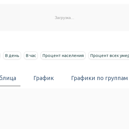
Загрузка...
В день
В час
Процент населения
Процент всех уме
блица
График
Графики по группам