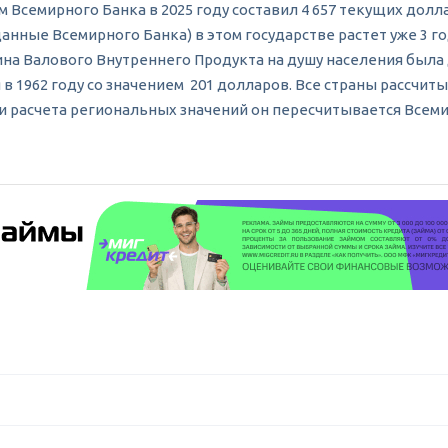
семирного Банка в 2025 году составил 4 657 текущих долларо
анные Всемирного Банка) в этом государстве растет уже 3 год
ина Валового Внутреннего Продукта на душу населения была д
 1962 году со значением 201 долларов. Все страны рассчит
 и расчета региональных значений он пересчитывается Всем