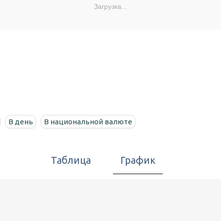
Загрузка...
В день
В национальной валюте
Таблица
График