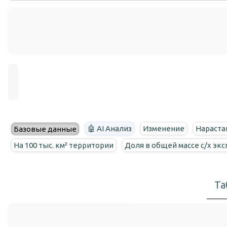
🤖 AI Анализ
Изменение
Нараста
Базовые данные
На 100 тыс. км² территории
Доля в общей массе с/х эк
Та