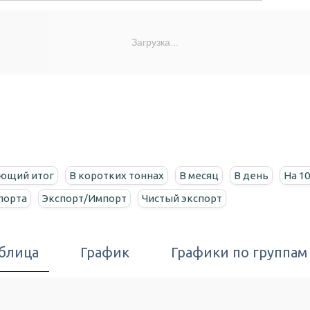
Загрузка...
ющий итог
В коротких тоннах
В месяц
В день
На 1
спорта
Экспорт/Импорт
Чистый экспорт
блица
График
Графики по группам