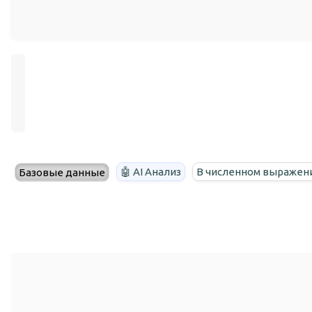
🤖 AI Анализ
В численном выражен
Базовые данные