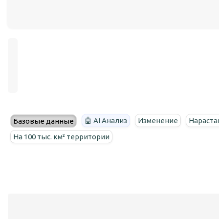
🤖 AI Анализ
Изменение
Нараста
Базовые данные
На 100 тыс. км² территории