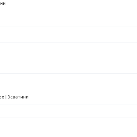
ини
е | Эсватини