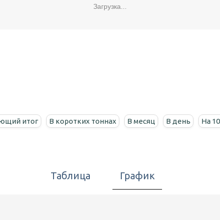
Загрузка...
ющий итог
В коротких тоннах
В месяц
В день
На 1
Таблица
График