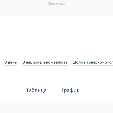
Загрузка...
В день
В национальной валюте
Доля в товарном экс
Таблица
График