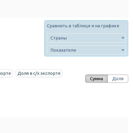
Сравнить в таблице и на графике
порте
Доля в c/х экспорте
Сумма
Доля