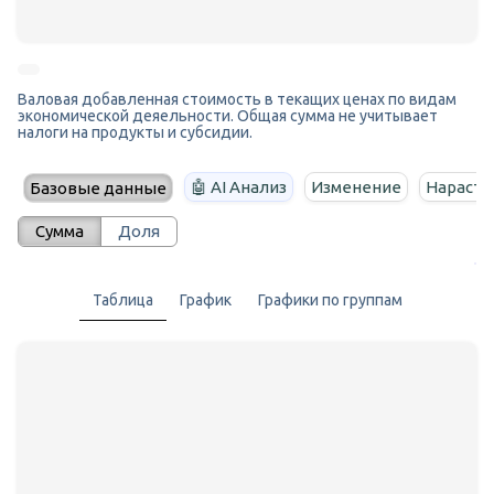
Валовая добавленная стоимость в текащих ценах по видам
экономической деяельности. Общая сумма не учитывает
налоги на продукты и субсидии.
🤖 AI Анализ
Изменение
Нараста
Базовые данные
Сумма
Доля
Таблица
График
Графики по группам