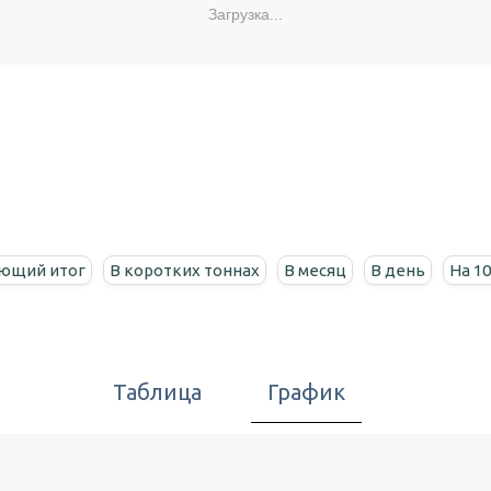
Загрузка...
ющий итог
В коротких тоннах
В месяц
В день
На 1
Таблица
График