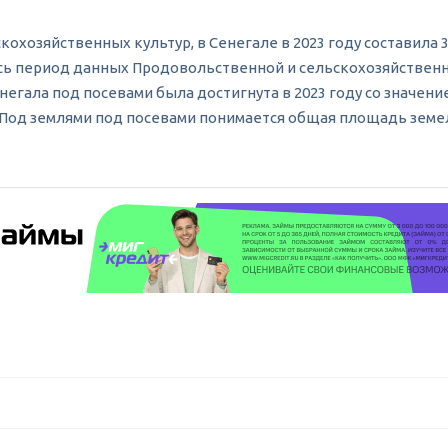
озяйственных культур, в Сенегале в 2023 году составила 3 
За весь период данных Продовольственной и сельскохозяйствен
негала под посевами была достигнута в 2023 году со значени
 га. Под землями под посевами понимается общая площадь зем