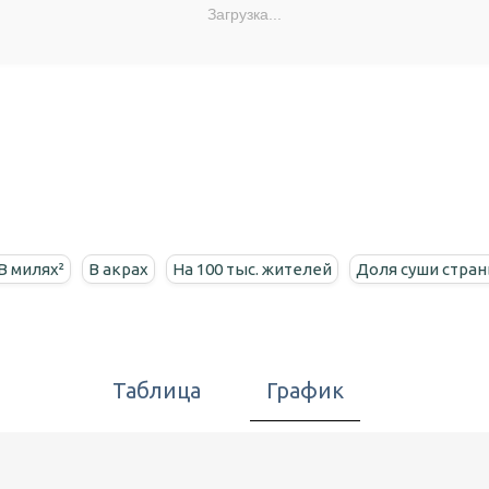
Загрузка...
В милях²
В акрах
На 100 тыс. жителей
Доля суши стра
Таблица
График