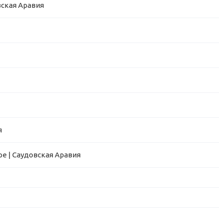
вская Аравия
я
е | Саудовская Аравия