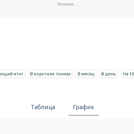
Загрузка...
ющий итог
В коротких тоннах
В месяц
В день
На 1
Таблица
График