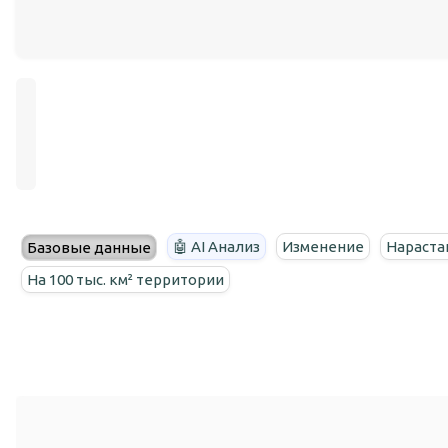
🤖 AI Анализ
Изменение
Нараста
Базовые данные
На 100 тыс. км² территории